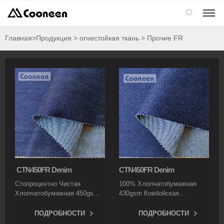

Главная
>Продукция > огнестойкая ткань > Прочие FR
CTN450FR Denim
CTN450FR Denim
Стопроцентно Чистая
100% Хлопчатобумажная
Хлопчатобумажная 450gsm
430gsm Ковбойская
Ковбойская Огнестойкая
Огнестойкая Ткань Обладает
Ткань Обладает Хорошими
Хорошими Огнестойкими
ПОДРОБНОСТИ
ПОДРОБНОСТИ
Огнестойкими Свойствами,
Свойствами, Высокой