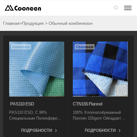

Главная
>Продукция > Обычный комбинезон
PAS110 ESD
CTN155 Flannel
PAS110 ESD, С 99%
100% Хлопчатобумажный
Специальным Полиэфиром,
Поплин 155gsm Обладает
Смешанным С 1%
Лучшей Влагопоглощающей
Углеродного Волокна,
Способностью И Лучшими
ПОДРОБНОСТИ
ПОДРОБНОСТИ
Обладает Отличными
Влагопоглощающими