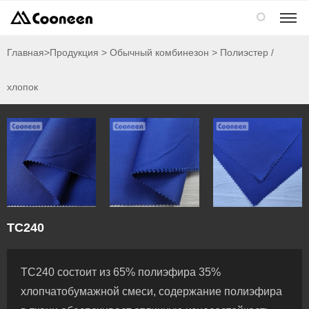

Главная
>Продукция > Обычный комбинезон > Полиэстер /
хлопок
TC240
TC240 состоит из 65% полиэфира 35%
хлопчатобумажной смеси, содержание полиэфира