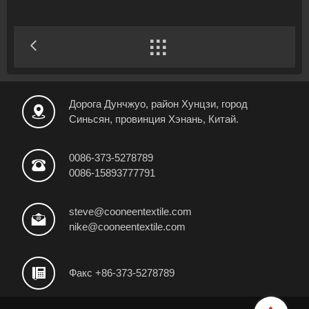

Дорога Дунчжуо, район Хунцзи, город

Синьсян, провинция Хэнань, Китай.
0086-373-5278789

0086-15893777791
steve@cooneentextile.com

nike@cooneentextile.com

Факс +86-373-5278789