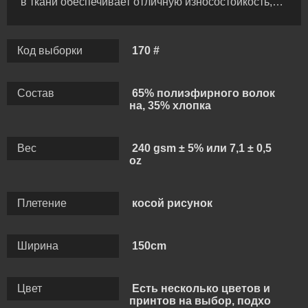
в ткани обеспечивает отличную износостойкость,
усадку, прочность и прочность цвета, полиэфирная /
хлопчатобумажная ткань не только сохраняет
Код выборки
170 #
высокую прочность полиэфирного волокна и
хорошую эластичность восстановления, но также
Состав
65% полиэфирного волок
имеет характеристики сильной влагопоглощающей
на, 35% хлопка
способности хлопчатобумажного волокна, легкого
окрашивания, отсутствия железа, быстрой сушки
Вес
240 gsm ± 5% или 7,1 ± 0,5
после стирки.
oz
Плетение
косой рисунок
Ширина
150cm
Цвет
Есть несколько цветов и
принтов на выбор, подхо